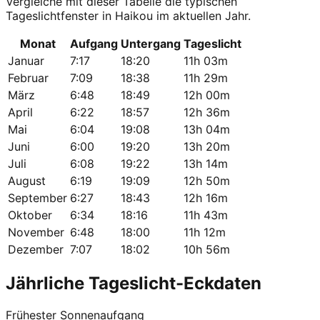
Vergleiche mit dieser Tabelle die typischen
Tageslichtfenster in Haikou im aktuellen Jahr.
Monat
Aufgang
Untergang
Tageslicht
Januar
7:17
18:20
11h 03m
Februar
7:09
18:38
11h 29m
März
6:48
18:49
12h 00m
April
6:22
18:57
12h 36m
Mai
6:04
19:08
13h 04m
Juni
6:00
19:20
13h 20m
Juli
6:08
19:22
13h 14m
August
6:19
19:09
12h 50m
September
6:27
18:43
12h 16m
Oktober
6:34
18:16
11h 43m
November
6:48
18:00
11h 12m
Dezember
7:07
18:02
10h 56m
Jährliche Tageslicht-Eckdaten
Frühester Sonnenaufgang