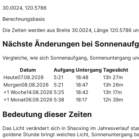
30.0024
,
120.5786
Berechnungsbasis
Die Zeiten werden aus Breite 30.0024, Länge 120.5786 un
Nächste Änderungen bei Sonnenauf
Vergleiche, wie sich Sonnenaufgang, Sonnenuntergang un
Datum
Aufgang
Untergang
Tageslicht
Heute
07.08.2026
5:21
18:48
13h 27m
Morgen
08.08.2026
5:21
18:47
13h 26m
+1 Woche
14.08.2026
5:25
18:42
13h 17m
+1 Monat
06.09.2026
5:38
18:17
12h 39m
Bedeutung dieser Zeiten
Das Licht verändert sich in Shaoxing im Jahresverlauf s
goldene Stunde bringt weiches Licht, Sonnenuntergang 