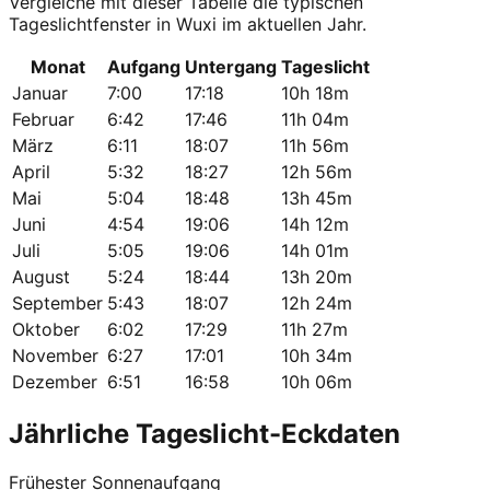
Vergleiche mit dieser Tabelle die typischen
Tageslichtfenster in Wuxi im aktuellen Jahr.
Monat
Aufgang
Untergang
Tageslicht
Januar
7:00
17:18
10h 18m
Februar
6:42
17:46
11h 04m
März
6:11
18:07
11h 56m
April
5:32
18:27
12h 56m
Mai
5:04
18:48
13h 45m
Juni
4:54
19:06
14h 12m
Juli
5:05
19:06
14h 01m
August
5:24
18:44
13h 20m
September
5:43
18:07
12h 24m
Oktober
6:02
17:29
11h 27m
November
6:27
17:01
10h 34m
Dezember
6:51
16:58
10h 06m
Jährliche Tageslicht-Eckdaten
Frühester Sonnenaufgang