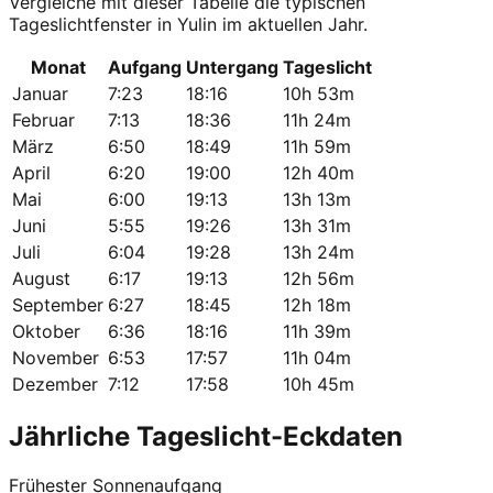
Vergleiche mit dieser Tabelle die typischen
Tageslichtfenster in Yulin im aktuellen Jahr.
Monat
Aufgang
Untergang
Tageslicht
Januar
7:23
18:16
10h 53m
Februar
7:13
18:36
11h 24m
März
6:50
18:49
11h 59m
April
6:20
19:00
12h 40m
Mai
6:00
19:13
13h 13m
Juni
5:55
19:26
13h 31m
Juli
6:04
19:28
13h 24m
August
6:17
19:13
12h 56m
September
6:27
18:45
12h 18m
Oktober
6:36
18:16
11h 39m
November
6:53
17:57
11h 04m
Dezember
7:12
17:58
10h 45m
Jährliche Tageslicht-Eckdaten
Frühester Sonnenaufgang