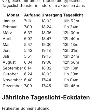
Vergleiche mit dieser Tabelle die typischen
Tageslichtfenster in Indore im aktuellen Jahr.
Monat
Aufgang
Untergang
Tageslicht
Januar
7:10
18:03
10h 53m
Februar
7:00
18:24
11h 24m
März
6:37
18:36
12h 00m
April
6:07
18:47
12h 40m
Mai
5:47
19:00
13h 13m
Juni
5:42
19:13
13h 31m
Juli
5:51
19:15
13h 24m
August
6:04
19:00
12h 56m
September
6:14
18:32
12h 18m
Oktober
6:24
18:03
11h 39m
November
6:40
17:44
11h 04m
Dezember
7:00
17:45
10h 45m
Jährliche Tageslicht-Eckdaten
Frühester Sonnenaufgang