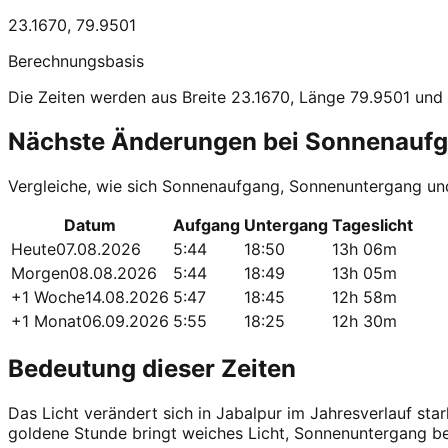
23.1670
,
79.9501
Berechnungsbasis
Die Zeiten werden aus Breite 23.1670, Länge 79.9501 und 
Nächste Änderungen bei Sonnenauf
Vergleiche, wie sich Sonnenaufgang, Sonnenuntergang un
Datum
Aufgang
Untergang
Tageslicht
Heute
07.08.2026
5:44
18:50
13h 06m
Morgen
08.08.2026
5:44
18:49
13h 05m
+1 Woche
14.08.2026
5:47
18:45
12h 58m
+1 Monat
06.09.2026
5:55
18:25
12h 30m
Bedeutung dieser Zeiten
Das Licht verändert sich in Jabalpur im Jahresverlauf s
goldene Stunde bringt weiches Licht, Sonnenuntergang 