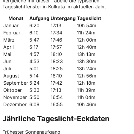
Vergleiche mit dieser Tabelle die typischen
Tageslichtfenster in Kolkata im aktuellen Jahr.
Monat
Aufgang
Untergang
Tageslicht
Januar
6:20
17:13
10h 54m
Februar
6:10
17:34
11h 24m
März
5:47
17:46
12h 00m
April
5:17
17:57
12h 40m
Mai
4:57
18:10
13h 13m
Juni
4:53
18:23
13h 30m
Juli
5:01
18:25
13h 24m
August
5:14
18:10
12h 56m
September
5:24
17:42
12h 18m
Oktober
5:33
17:13
11h 39m
November
5:50
16:54
11h 04m
Dezember
6:09
16:55
10h 46m
Jährliche Tageslicht-Eckdaten
Frühester Sonnenaufgang