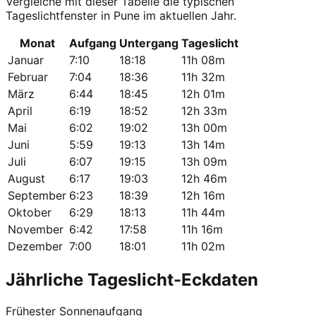
Vergleiche mit dieser Tabelle die typischen
Tageslichtfenster in Pune im aktuellen Jahr.
Monat
Aufgang
Untergang
Tageslicht
Januar
7:10
18:18
11h 08m
Februar
7:04
18:36
11h 32m
März
6:44
18:45
12h 01m
April
6:19
18:52
12h 33m
Mai
6:02
19:02
13h 00m
Juni
5:59
19:13
13h 14m
Juli
6:07
19:15
13h 09m
August
6:17
19:03
12h 46m
September
6:23
18:39
12h 16m
Oktober
6:29
18:13
11h 44m
November
6:42
17:58
11h 16m
Dezember
7:00
18:01
11h 02m
Jährliche Tageslicht-Eckdaten
Frühester Sonnenaufgang