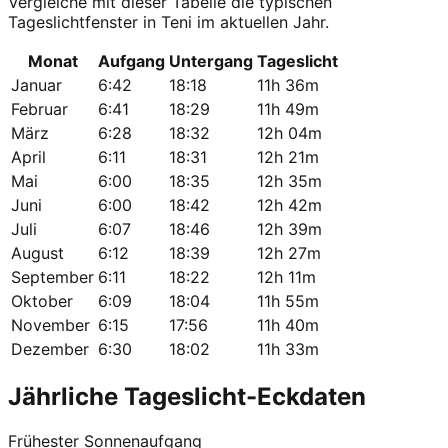
Vergleiche mit dieser Tabelle die typischen
Tageslichtfenster in Teni im aktuellen Jahr.
Monat
Aufgang
Untergang
Tageslicht
Januar
6:42
18:18
11h 36m
Februar
6:41
18:29
11h 49m
März
6:28
18:32
12h 04m
April
6:11
18:31
12h 21m
Mai
6:00
18:35
12h 35m
Juni
6:00
18:42
12h 42m
Juli
6:07
18:46
12h 39m
August
6:12
18:39
12h 27m
September
6:11
18:22
12h 11m
Oktober
6:09
18:04
11h 55m
November
6:15
17:56
11h 40m
Dezember
6:30
18:02
11h 33m
Jährliche Tageslicht-Eckdaten
Frühester Sonnenaufgang