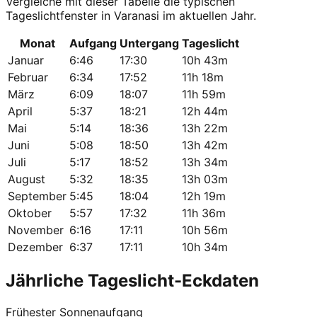
Vergleiche mit dieser Tabelle die typischen
Tageslichtfenster in Varanasi im aktuellen Jahr.
Monat
Aufgang
Untergang
Tageslicht
Januar
6:46
17:30
10h 43m
Februar
6:34
17:52
11h 18m
März
6:09
18:07
11h 59m
April
5:37
18:21
12h 44m
Mai
5:14
18:36
13h 22m
Juni
5:08
18:50
13h 42m
Juli
5:17
18:52
13h 34m
August
5:32
18:35
13h 03m
September
5:45
18:04
12h 19m
Oktober
5:57
17:32
11h 36m
November
6:16
17:11
10h 56m
Dezember
6:37
17:11
10h 34m
Jährliche Tageslicht-Eckdaten
Frühester Sonnenaufgang