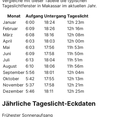
Vergleiche mit dieser Tabelle die typischen
Tageslichtfenster in Makassar im aktuellen Jahr.
Monat
Aufgang
Untergang
Tageslicht
Januar
6:00
18:24
12h 23m
Februar
6:09
18:26
12h 16m
März
6:08
18:16
12h 08m
April
6:03
18:03
12h 00m
Mai
6:03
17:56
11h 53m
Juni
6:09
17:58
11h 50m
Juli
6:13
18:04
11h 51m
August
6:10
18:06
11h 56m
September
5:56
18:01
12h 04m
Oktober
5:42
17:55
12h 13m
November
5:37
17:58
12h 21m
Dezember
5:46
18:11
12h 25m
Jährliche Tageslicht-Eckdaten
Frühester Sonnenaufgang