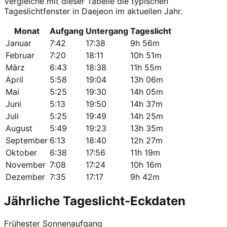
Vergleiche mit dieser Tabelle die typischen
Tageslichtfenster in Daejeon im aktuellen Jahr.
Monat
Aufgang
Untergang
Tageslicht
Januar
7:42
17:38
9h 56m
Februar
7:20
18:11
10h 51m
März
6:43
18:38
11h 55m
April
5:58
19:04
13h 06m
Mai
5:25
19:30
14h 05m
Juni
5:13
19:50
14h 37m
Juli
5:25
19:49
14h 25m
August
5:49
19:23
13h 35m
September
6:13
18:40
12h 27m
Oktober
6:38
17:56
11h 19m
November
7:08
17:24
10h 16m
Dezember
7:35
17:17
9h 42m
Jährliche Tageslicht-Eckdaten
Frühester Sonnenaufgang