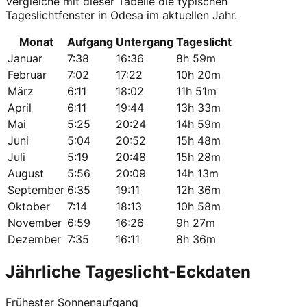
Vergleiche mit dieser Tabelle die typischen
Tageslichtfenster in Odesa im aktuellen Jahr.
Monat
Aufgang
Untergang
Tageslicht
Januar
7:38
16:36
8h 59m
Februar
7:02
17:22
10h 20m
März
6:11
18:02
11h 51m
April
6:11
19:44
13h 33m
Mai
5:25
20:24
14h 59m
Juni
5:04
20:52
15h 48m
Juli
5:19
20:48
15h 28m
August
5:56
20:09
14h 13m
September
6:35
19:11
12h 36m
Oktober
7:14
18:13
10h 58m
November
6:59
16:26
9h 27m
Dezember
7:35
16:11
8h 36m
Jährliche Tageslicht-Eckdaten
Frühester Sonnenaufgang