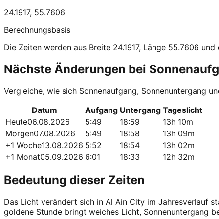
24.1917
,
55.7606
Berechnungsbasis
Die Zeiten werden aus Breite 24.1917, Länge 55.7606 und 
Nächste Änderungen bei Sonnenauf
Vergleiche, wie sich Sonnenaufgang, Sonnenuntergang und
Datum
Aufgang
Untergang
Tageslicht
Heute
06.08.2026
5:49
18:59
13h 10m
Morgen
07.08.2026
5:49
18:58
13h 09m
+1 Woche
13.08.2026
5:52
18:54
13h 02m
+1 Monat
05.09.2026
6:01
18:33
12h 32m
Bedeutung dieser Zeiten
Das Licht verändert sich in Al Ain City im Jahresverlauf
goldene Stunde bringt weiches Licht, Sonnenuntergang 