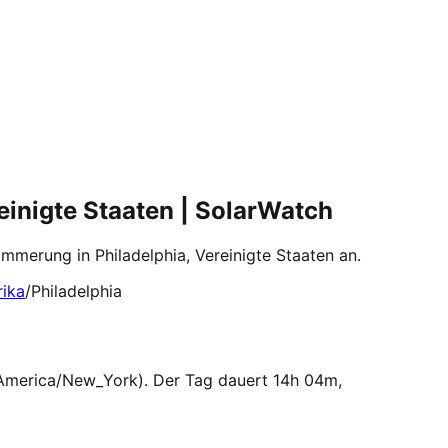
inigte Staaten | SolarWatch
erung in Philadelphia, Vereinigte Staaten an.
ika
/
Philadelphia
(America/New_York). Der Tag dauert 14h 04m,