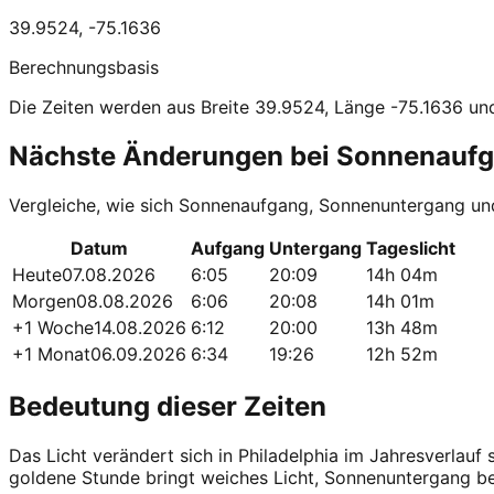
39.9524
,
-75.1636
Berechnungsbasis
Die Zeiten werden aus Breite 39.9524, Länge -75.1636 u
Nächste Änderungen bei Sonnenauf
Vergleiche, wie sich Sonnenaufgang, Sonnenuntergang und
Datum
Aufgang
Untergang
Tageslicht
Heute
07.08.2026
6:05
20:09
14h 04m
Morgen
08.08.2026
6:06
20:08
14h 01m
+1 Woche
14.08.2026
6:12
20:00
13h 48m
+1 Monat
06.09.2026
6:34
19:26
12h 52m
Bedeutung dieser Zeiten
Das Licht verändert sich in Philadelphia im Jahresverlau
goldene Stunde bringt weiches Licht, Sonnenuntergang 