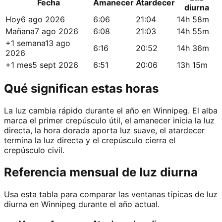
Fecha
Amanecer
Atardecer
diurna
Hoy
6 ago 2026
6:06
21:04
14h 58m
Mañana
7 ago 2026
6:08
21:03
14h 55m
+1 semana
13 ago
6:16
20:52
14h 36m
2026
+1 mes
5 sept 2026
6:51
20:06
13h 15m
Qué significan estas horas
La luz cambia rápido durante el año en Winnipeg. El alba
marca el primer crepúsculo útil, el amanecer inicia la luz
directa, la hora dorada aporta luz suave, el atardecer
termina la luz directa y el crepúsculo cierra el
crepúsculo civil.
Referencia mensual de luz diurna
Usa esta tabla para comparar las ventanas típicas de luz
diurna en Winnipeg durante el año actual.