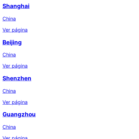
Shanghai
China
Ver página
Beijing
China
Ver página
Shenzhen
China
Ver página
Guangzhou
China
Ver página