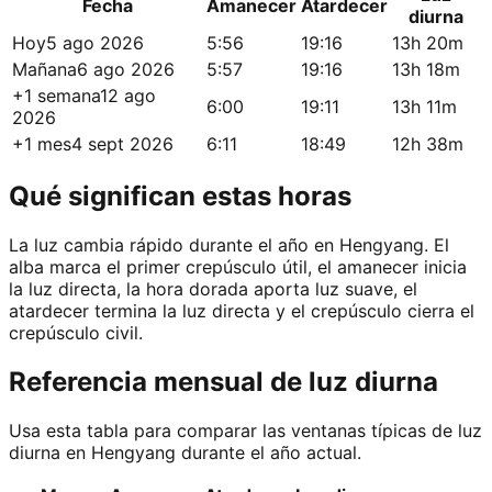
Fecha
Amanecer
Atardecer
diurna
Hoy
5 ago 2026
5:56
19:16
13h 20m
Mañana
6 ago 2026
5:57
19:16
13h 18m
+1 semana
12 ago
6:00
19:11
13h 11m
2026
+1 mes
4 sept 2026
6:11
18:49
12h 38m
Qué significan estas horas
La luz cambia rápido durante el año en Hengyang. El
alba marca el primer crepúsculo útil, el amanecer inicia
la luz directa, la hora dorada aporta luz suave, el
atardecer termina la luz directa y el crepúsculo cierra el
crepúsculo civil.
Referencia mensual de luz diurna
Usa esta tabla para comparar las ventanas típicas de luz
diurna en Hengyang durante el año actual.