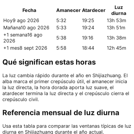
Luz
Fecha
Amanecer
Atardecer
diurna
Hoy
9 ago 2026
5:32
19:25
13h 53m
Mañana
10 ago 2026
5:33
19:24
13h 51m
+1 semana
16 ago
5:38
19:16
13h 38m
2026
+1 mes
8 sept 2026
5:58
18:44
12h 45m
Qué significan estas horas
La luz cambia rápido durante el año en Shijiazhuang. El
alba marca el primer crepúsculo útil, el amanecer inicia
la luz directa, la hora dorada aporta luz suave, el
atardecer termina la luz directa y el crepúsculo cierra el
crepúsculo civil.
Referencia mensual de luz diurna
Usa esta tabla para comparar las ventanas típicas de luz
diurna en Shijiazhuang durante el año actual.