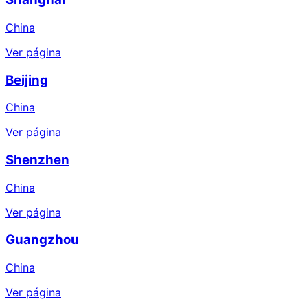
China
Ver página
Beijing
China
Ver página
Shenzhen
China
Ver página
Guangzhou
China
Ver página