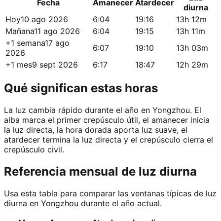
Fecha
Amanecer
Atardecer
diurna
Hoy
10 ago 2026
6:04
19:16
13h 12m
Mañana
11 ago 2026
6:04
19:15
13h 11m
+1 semana
17 ago
6:07
19:10
13h 03m
2026
+1 mes
9 sept 2026
6:17
18:47
12h 29m
Qué significan estas horas
La luz cambia rápido durante el año en Yongzhou. El
alba marca el primer crepúsculo útil, el amanecer inicia
la luz directa, la hora dorada aporta luz suave, el
atardecer termina la luz directa y el crepúsculo cierra el
crepúsculo civil.
Referencia mensual de luz diurna
Usa esta tabla para comparar las ventanas típicas de luz
diurna en Yongzhou durante el año actual.