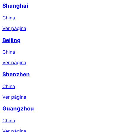
Shanghai
China
Ver página
Beijing
China
Ver página
Shenzhen
China
Ver página
Guangzhou
China
Ver página