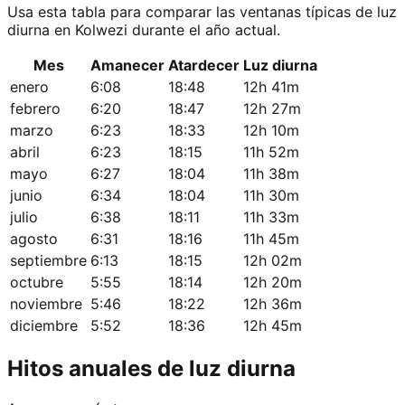
Usa esta tabla para comparar las ventanas típicas de luz
diurna en Kolwezi durante el año actual.
Mes
Amanecer
Atardecer
Luz diurna
enero
6:08
18:48
12h 41m
febrero
6:20
18:47
12h 27m
marzo
6:23
18:33
12h 10m
abril
6:23
18:15
11h 52m
mayo
6:27
18:04
11h 38m
junio
6:34
18:04
11h 30m
julio
6:38
18:11
11h 33m
agosto
6:31
18:16
11h 45m
septiembre
6:13
18:15
12h 02m
octubre
5:55
18:14
12h 20m
noviembre
5:46
18:22
12h 36m
diciembre
5:52
18:36
12h 45m
Hitos anuales de luz diurna