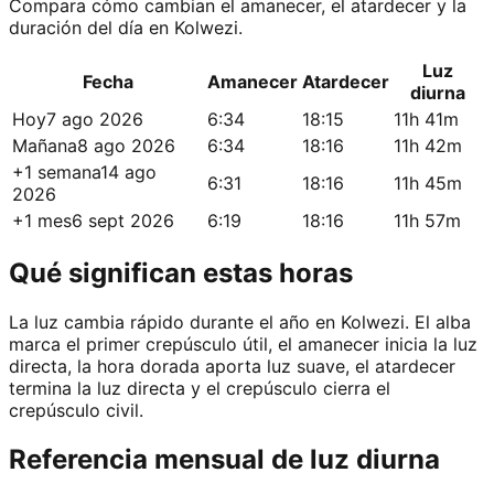
Compara cómo cambian el amanecer, el atardecer y la
duración del día en Kolwezi.
Luz
Fecha
Amanecer
Atardecer
diurna
Hoy
7 ago 2026
6:34
18:15
11h 41m
Mañana
8 ago 2026
6:34
18:16
11h 42m
+1 semana
14 ago
6:31
18:16
11h 45m
2026
+1 mes
6 sept 2026
6:19
18:16
11h 57m
Qué significan estas horas
La luz cambia rápido durante el año en Kolwezi. El alba
marca el primer crepúsculo útil, el amanecer inicia la luz
directa, la hora dorada aporta luz suave, el atardecer
termina la luz directa y el crepúsculo cierra el
crepúsculo civil.
Referencia mensual de luz diurna