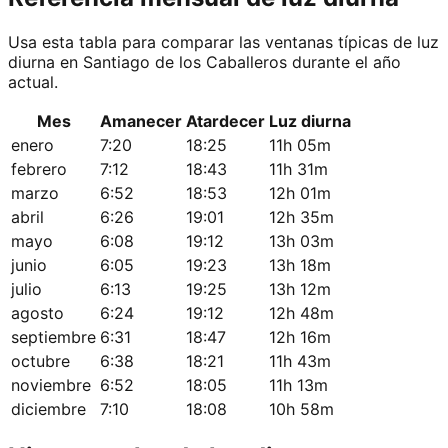
Usa esta tabla para comparar las ventanas típicas de luz
diurna en Santiago de los Caballeros durante el año
actual.
Mes
Amanecer
Atardecer
Luz diurna
enero
7:20
18:25
11h 05m
febrero
7:12
18:43
11h 31m
marzo
6:52
18:53
12h 01m
abril
6:26
19:01
12h 35m
mayo
6:08
19:12
13h 03m
junio
6:05
19:23
13h 18m
julio
6:13
19:25
13h 12m
agosto
6:24
19:12
12h 48m
septiembre
6:31
18:47
12h 16m
octubre
6:38
18:21
11h 43m
noviembre
6:52
18:05
11h 13m
diciembre
7:10
18:08
10h 58m