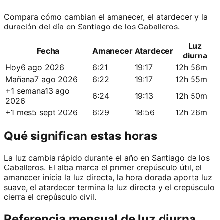
Compara cómo cambian el amanecer, el atardecer y la
duración del día en Santiago de los Caballeros.
Luz
Fecha
Amanecer
Atardecer
diurna
Hoy
6 ago 2026
6:21
19:17
12h 56m
Mañana
7 ago 2026
6:22
19:17
12h 55m
+1 semana
13 ago
6:24
19:13
12h 50m
2026
+1 mes
5 sept 2026
6:29
18:56
12h 26m
Qué significan estas horas
La luz cambia rápido durante el año en Santiago de los
Caballeros. El alba marca el primer crepúsculo útil, el
amanecer inicia la luz directa, la hora dorada aporta luz
suave, el atardecer termina la luz directa y el crepúsculo
cierra el crepúsculo civil.
Referencia mensual de luz diurna