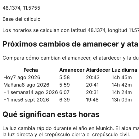
48.1374
,
11.5755
Base del cálculo
Los horarios se calculan con latitud 48.1374, longitud 11.5
Próximos cambios de amanecer y ata
Compara cómo cambian el amanecer, el atardecer y la dur
Fecha
Amanecer
Atardecer
Luz diurna
Hoy
7 ago 2026
5:58
20:43
14h 45m
Mañana
8 ago 2026
5:59
20:41
14h 42m
+1 semana
14 ago 2026
6:07
20:31
14h 24m
+1 mes
6 sept 2026
6:39
19:48
13h 09m
Qué significan estas horas
La luz cambia rápido durante el año en Munich. El alba mar
la luz directa y el crepúsculo cierra el crepúsculo civil.