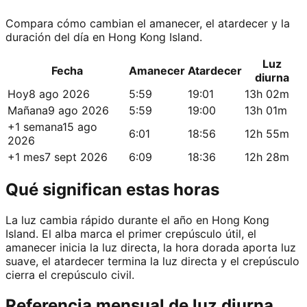
Compara cómo cambian el amanecer, el atardecer y la
duración del día en Hong Kong Island.
Luz
Fecha
Amanecer
Atardecer
diurna
Hoy
8 ago 2026
5:59
19:01
13h 02m
Mañana
9 ago 2026
5:59
19:00
13h 01m
+1 semana
15 ago
6:01
18:56
12h 55m
2026
+1 mes
7 sept 2026
6:09
18:36
12h 28m
Qué significan estas horas
La luz cambia rápido durante el año en Hong Kong
Island. El alba marca el primer crepúsculo útil, el
amanecer inicia la luz directa, la hora dorada aporta luz
suave, el atardecer termina la luz directa y el crepúsculo
cierra el crepúsculo civil.
Referencia mensual de luz diurna