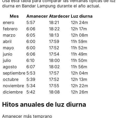
Usa esta tabla para comparar las ventanas típicas de luz
diurna en Bandar Lampung durante el año actual.
Mes
Amanecer
Atardecer
Luz diurna
enero
5:57
18:21
12h 24m
febrero
6:06
18:22
12h 17m
marzo
6:05
18:13
12h 08m
abril
6:00
17:59
11h 59m
mayo
6:00
17:52
11h 52m
junio
6:06
17:54
11h 49m
julio
6:10
18:00
11h 50m
agosto
6:07
18:02
11h 56m
septiembre
5:53
17:57
12h 04m
octubre
5:39
17:52
12h 13m
noviembre
5:34
17:55
12h 22m
diciembre
5:42
18:08
12h 26m
Hitos anuales de luz diurna
Amanecer más temprano