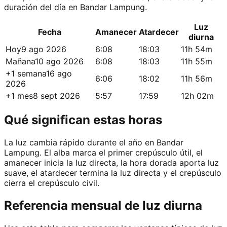
duración del día en Bandar Lampung.
Luz
Fecha
Amanecer
Atardecer
diurna
Hoy
9 ago 2026
6:08
18:03
11h 54m
Mañana
10 ago 2026
6:08
18:03
11h 55m
+1 semana
16 ago
6:06
18:02
11h 56m
2026
+1 mes
8 sept 2026
5:57
17:59
12h 02m
Qué significan estas horas
La luz cambia rápido durante el año en Bandar
Lampung. El alba marca el primer crepúsculo útil, el
amanecer inicia la luz directa, la hora dorada aporta luz
suave, el atardecer termina la luz directa y el crepúsculo
cierra el crepúsculo civil.
Referencia mensual de luz diurna