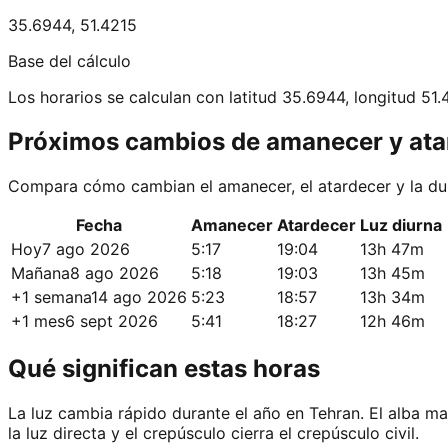
35.6944
,
51.4215
Base del cálculo
Los horarios se calculan con latitud 35.6944, longitud 51.
Próximos cambios de amanecer y ata
Compara cómo cambian el amanecer, el atardecer y la dur
Fecha
Amanecer
Atardecer
Luz diurna
Hoy
7 ago 2026
5:17
19:04
13h 47m
Mañana
8 ago 2026
5:18
19:03
13h 45m
+1 semana
14 ago 2026
5:23
18:57
13h 34m
+1 mes
6 sept 2026
5:41
18:27
12h 46m
Qué significan estas horas
La luz cambia rápido durante el año en Tehran. El alba mar
la luz directa y el crepúsculo cierra el crepúsculo civil.