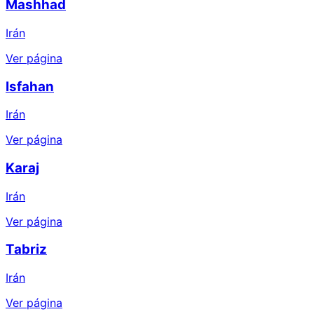
Mashhad
Irán
Ver página
Isfahan
Irán
Ver página
Karaj
Irán
Ver página
Tabriz
Irán
Ver página