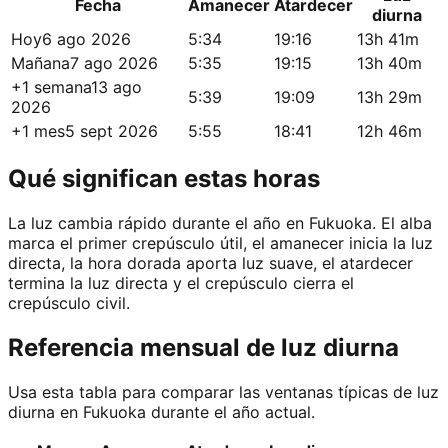
Fecha
Amanecer
Atardecer
diurna
Hoy
6 ago 2026
5:34
19:16
13h 41m
Mañana
7 ago 2026
5:35
19:15
13h 40m
+1 semana
13 ago
5:39
19:09
13h 29m
2026
+1 mes
5 sept 2026
5:55
18:41
12h 46m
Qué significan estas horas
La luz cambia rápido durante el año en Fukuoka. El alba
marca el primer crepúsculo útil, el amanecer inicia la luz
directa, la hora dorada aporta luz suave, el atardecer
termina la luz directa y el crepúsculo cierra el
crepúsculo civil.
Referencia mensual de luz diurna
Usa esta tabla para comparar las ventanas típicas de luz
diurna en Fukuoka durante el año actual.