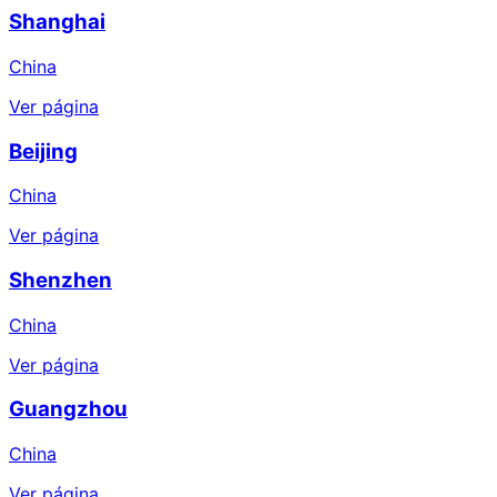
Shanghai
China
Ver página
Beijing
China
Ver página
Shenzhen
China
Ver página
Guangzhou
China
Ver página