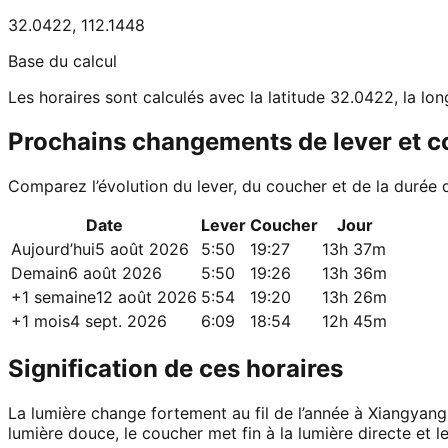
32.0422
,
112.1448
Base du calcul
Les horaires sont calculés avec la latitude 32.0422, la lo
Prochains changements de lever et 
Comparez l’évolution du lever, du coucher et de la durée 
Date
Lever
Coucher
Jour
Aujourd’hui
5 août 2026
5:50
19:27
13h 37m
Demain
6 août 2026
5:50
19:26
13h 36m
+1 semaine
12 août 2026
5:54
19:20
13h 26m
+1 mois
4 sept. 2026
6:09
18:54
12h 45m
Signification de ces horaires
La lumière change fortement au fil de l’année à Xiangyang.
lumière douce, le coucher met fin à la lumière directe et le