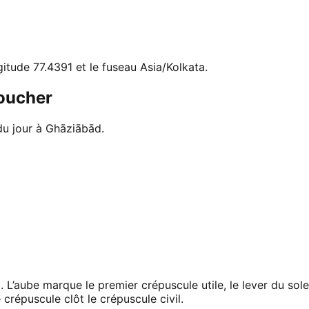
gitude 77.4391 et le fuseau Asia/Kolkata.
coucher
du jour à Ghāziābād.
 L’aube marque le premier crépuscule utile, le lever du sol
 crépuscule clôt le crépuscule civil.