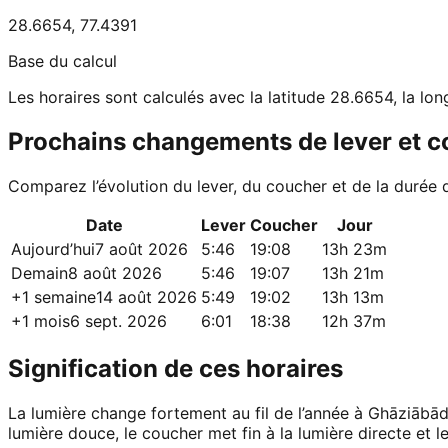
28.6654
,
77.4391
Base du calcul
Les horaires sont calculés avec la latitude 28.6654, la lon
Prochains changements de lever et 
Comparez l’évolution du lever, du coucher et de la durée 
Date
Lever
Coucher
Jour
Aujourd’hui
7 août 2026
5:46
19:08
13h 23m
Demain
8 août 2026
5:46
19:07
13h 21m
+1 semaine
14 août 2026
5:49
19:02
13h 13m
+1 mois
6 sept. 2026
6:01
18:38
12h 37m
Signification de ces horaires
La lumière change fortement au fil de l’année à Ghāziābād.
lumière douce, le coucher met fin à la lumière directe et le