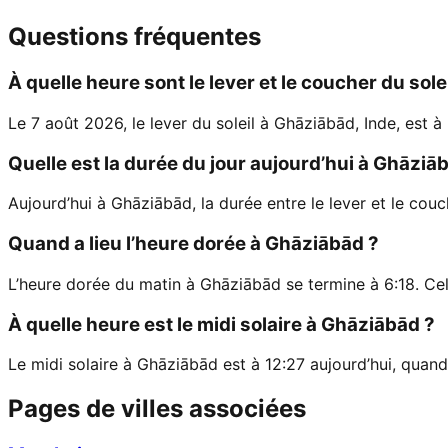
Questions fréquentes
À quelle heure sont le lever et le coucher du sol
Le 7 août 2026, le lever du soleil à Ghāziābād, Inde, est à
Quelle est la durée du jour aujourd’hui à Ghāziā
Aujourd’hui à Ghāziābād, la durée entre le lever et le couc
Quand a lieu l’heure dorée à Ghāziābād ?
L’heure dorée du matin à Ghāziābād se termine à 6:18. Ce
À quelle heure est le midi solaire à Ghāziābād ?
Le midi solaire à Ghāziābād est à 12:27 aujourd’hui, quand 
Pages de villes associées