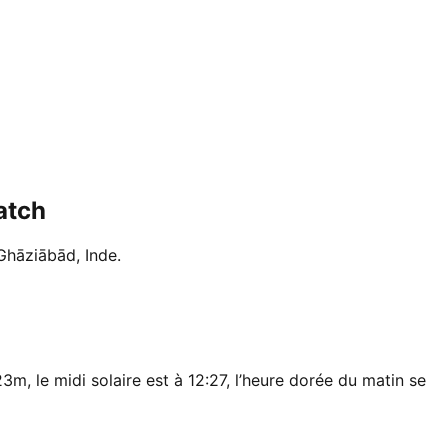
atch
 Ghāziābād, Inde.
3m, le midi solaire est à 12:27, l’heure dorée du matin se