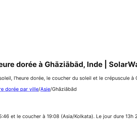
 heure dorée à Ghāziābād, Inde | SolarW
soleil, l’heure dorée, le coucher du soleil et le crépuscule à
re dorée par ville
/
Asie
/
Ghāziābād
5:46 et le coucher à 19:08 (Asia/Kolkata). Le jour dure 13h 2