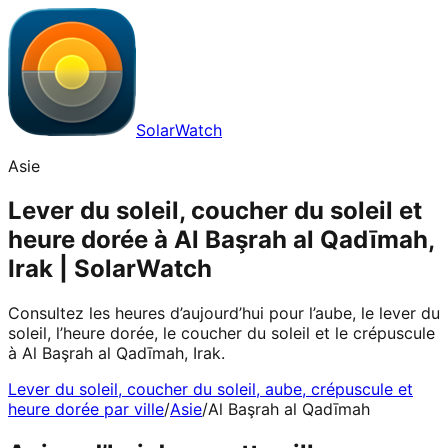
SolarWatch
Asie
Lever du soleil, coucher du soleil et
heure dorée à Al Başrah al Qadīmah,
Irak | SolarWatch
Consultez les heures d’aujourd’hui pour l’aube, le lever du
soleil, l’heure dorée, le coucher du soleil et le crépuscule
à Al Başrah al Qadīmah, Irak.
Lever du soleil, coucher du soleil, aube, crépuscule et
heure dorée par ville
/
Asie
/
Al Başrah al Qadīmah