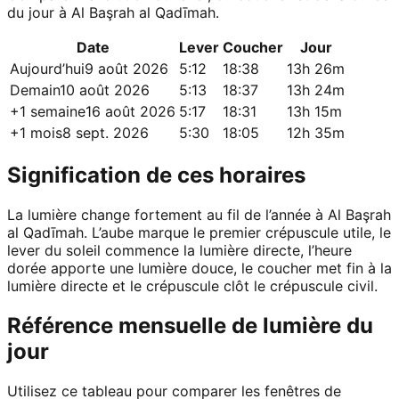
du jour à Al Başrah al Qadīmah.
Date
Lever
Coucher
Jour
Aujourd’hui
9 août 2026
5:12
18:38
13h 26m
Demain
10 août 2026
5:13
18:37
13h 24m
+1 semaine
16 août 2026
5:17
18:31
13h 15m
+1 mois
8 sept. 2026
5:30
18:05
12h 35m
Signification de ces horaires
La lumière change fortement au fil de l’année à Al Başrah
al Qadīmah. L’aube marque le premier crépuscule utile, le
lever du soleil commence la lumière directe, l’heure
dorée apporte une lumière douce, le coucher met fin à la
lumière directe et le crépuscule clôt le crépuscule civil.
Référence mensuelle de lumière du
jour
Utilisez ce tableau pour comparer les fenêtres de