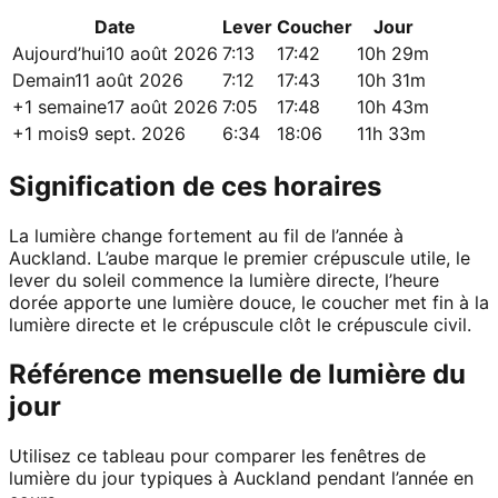
Date
Lever
Coucher
Jour
Aujourd’hui
10 août 2026
7:13
17:42
10h 29m
Demain
11 août 2026
7:12
17:43
10h 31m
+1 semaine
17 août 2026
7:05
17:48
10h 43m
+1 mois
9 sept. 2026
6:34
18:06
11h 33m
Signification de ces horaires
La lumière change fortement au fil de l’année à
Auckland. L’aube marque le premier crépuscule utile, le
lever du soleil commence la lumière directe, l’heure
dorée apporte une lumière douce, le coucher met fin à la
lumière directe et le crépuscule clôt le crépuscule civil.
Référence mensuelle de lumière du
jour
Utilisez ce tableau pour comparer les fenêtres de
lumière du jour typiques à Auckland pendant l’année en