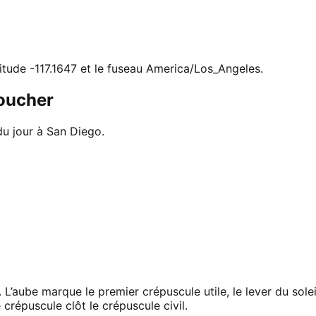
ngitude -117.1647 et le fuseau America/Los_Angeles.
coucher
du jour à San Diego.
 L’aube marque le premier crépuscule utile, le lever du sol
 crépuscule clôt le crépuscule civil.