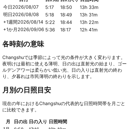
今日
2026/08/07
5:17
18:50
13h 33m
明日
2026/08/08
5:18
18:49
13h 31m
+1週間
2026/08/14
5:22
18:44
13h 22m
+1か月
2026/09/06
5:36
18:17
12h 41m
各時刻の意味
Changshuでは季節によって光の条件が大きく変わります。
夜明けは最初に使える薄明、日の出は直射光の始まり、ゴー
ルデンアワーは柔らかい低い光、日の入りは直射光の終わ
り、夕暮れは市民薄明の終わりを示します。
月別の日照目安
現在の年におけるChangshuの代表的な日照時間帯を月ごと
に比較できます。
月
日の出
日の入り
日照時間
1月