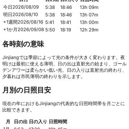
今日
2026/08/09
5:38
18:46
13h 09m
明日
2026/08/10
5:38
18:46
13h 07m
+1週間
2026/08/16
5:41
18:41
13h 00m
+1か月
2026/09/08
5:50
18:19
12h 29m
各時刻の意味
Jinjiangでは季節によって光の条件が大きく変わります。夜
明けは最初に使える薄明、日の出は直射光の始まり、ゴール
デンアワーは柔らかい低い光、日の入りは直射光の終わり、
夕暮れは市民薄明の終わりを示します。
月別の日照目安
現在の年におけるJinjiangの代表的な日照時間帯を月ごとに
比較できます。
月
日の出
日の入り
日照時間
1月