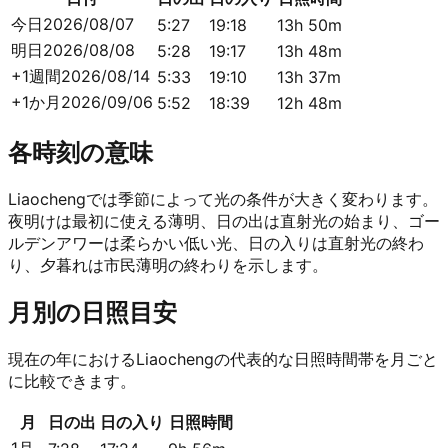
今日
2026/08/07
5:27
19:18
13h 50m
明日
2026/08/08
5:28
19:17
13h 48m
+1週間
2026/08/14
5:33
19:10
13h 37m
+1か月
2026/09/06
5:52
18:39
12h 48m
各時刻の意味
Liaochengでは季節によって光の条件が大きく変わります。
夜明けは最初に使える薄明、日の出は直射光の始まり、ゴー
ルデンアワーは柔らかい低い光、日の入りは直射光の終わ
り、夕暮れは市民薄明の終わりを示します。
月別の日照目安
現在の年におけるLiaochengの代表的な日照時間帯を月ごと
に比較できます。
月
日の出
日の入り
日照時間
1月