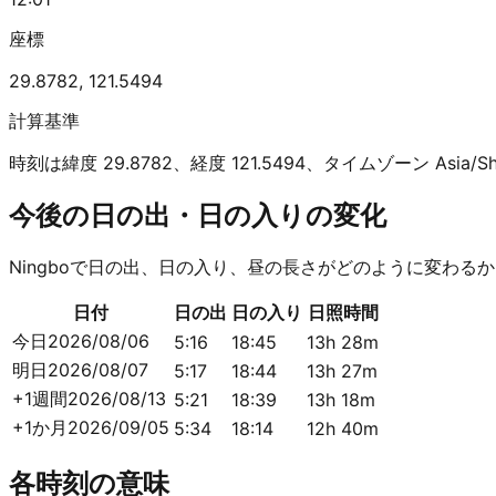
座標
29.8782
,
121.5494
計算基準
時刻は緯度 29.8782、経度 121.5494、タイムゾーン Asia
今後の日の出・日の入りの変化
Ningboで日の出、日の入り、昼の長さがどのように変わる
日付
日の出
日の入り
日照時間
今日
2026/08/06
5:16
18:45
13h 28m
明日
2026/08/07
5:17
18:44
13h 27m
+1週間
2026/08/13
5:21
18:39
13h 18m
+1か月
2026/09/05
5:34
18:14
12h 40m
各時刻の意味