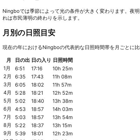
Ningboでは季節によって光の条件が大きく変わります。
れは市民薄明の終わりを示します。
月別の日照目安
現在の年におけるNingboの代表的な日照時間帯を月ごとに
月
日の出
日の入り
日照時間
1月
6:51
17:16
10h 25m
2月
6:35
17:43
11h 08m
3月
6:05
18:02
11h 57m
4月
5:28
18:21
12h 52m
5月
5:02
18:40
13h 38m
6月
4:53
18:57
14h 03m
7月
5:03
18:57
13h 54m
8月
5:22
18:37
13h 15m
9月
5:39
18:01
12h 23m