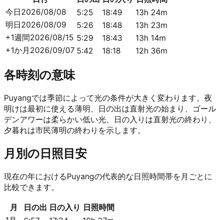
今日
2026/08/08
5:25
18:49
13h 24m
明日
2026/08/09
5:26
18:48
13h 23m
+1週間
2026/08/15
5:29
18:43
13h 14m
+1か月
2026/09/07
5:42
18:18
12h 36m
各時刻の意味
Puyangでは季節によって光の条件が大きく変わります。夜
明けは最初に使える薄明、日の出は直射光の始まり、ゴール
デンアワーは柔らかい低い光、日の入りは直射光の終わり、
夕暮れは市民薄明の終わりを示します。
月別の日照目安
現在の年におけるPuyangの代表的な日照時間帯を月ごとに
比較できます。
月
日の出
日の入り
日照時間
1月