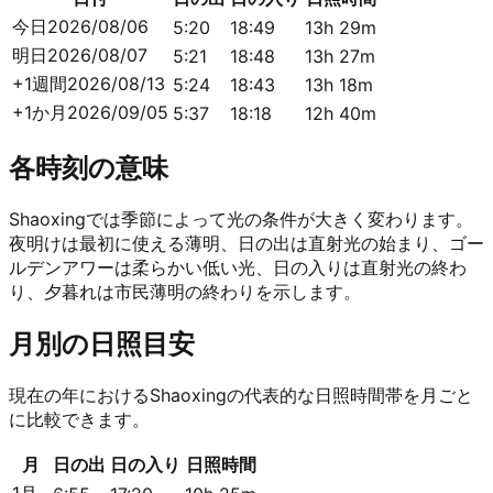
今日
2026/08/06
5:20
18:49
13h 29m
明日
2026/08/07
5:21
18:48
13h 27m
+1週間
2026/08/13
5:24
18:43
13h 18m
+1か月
2026/09/05
5:37
18:18
12h 40m
各時刻の意味
Shaoxingでは季節によって光の条件が大きく変わります。
夜明けは最初に使える薄明、日の出は直射光の始まり、ゴー
ルデンアワーは柔らかい低い光、日の入りは直射光の終わ
り、夕暮れは市民薄明の終わりを示します。
月別の日照目安
現在の年におけるShaoxingの代表的な日照時間帯を月ごと
に比較できます。
月
日の出
日の入り
日照時間
1月