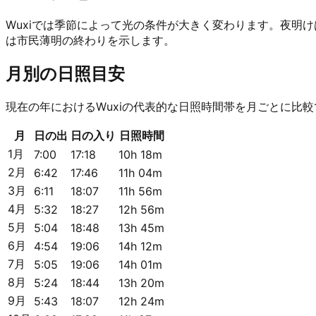
Wuxiでは季節によって光の条件が大きく変わります。夜明
は市民薄明の終わりを示します。
月別の日照目安
現在の年におけるWuxiの代表的な日照時間帯を月ごとに比
月
日の出
日の入り
日照時間
1月
7:00
17:18
10h 18m
2月
6:42
17:46
11h 04m
3月
6:11
18:07
11h 56m
4月
5:32
18:27
12h 56m
5月
5:04
18:48
13h 45m
6月
4:54
19:06
14h 12m
7月
5:05
19:06
14h 01m
8月
5:24
18:44
13h 20m
9月
5:43
18:07
12h 24m