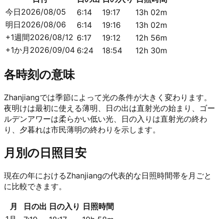
今日
2026/08/05
6:14
19:17
13h 02m
明日
2026/08/06
6:14
19:16
13h 02m
+1週間
2026/08/12
6:17
19:12
12h 56m
+1か月
2026/09/04
6:24
18:54
12h 30m
各時刻の意味
Zhanjiangでは季節によって光の条件が大きく変わります。
夜明けは最初に使える薄明、日の出は直射光の始まり、ゴー
ルデンアワーは柔らかい低い光、日の入りは直射光の終わ
り、夕暮れは市民薄明の終わりを示します。
月別の日照目安
現在の年におけるZhanjiangの代表的な日照時間帯を月ごと
に比較できます。
月
日の出
日の入り
日照時間
1月