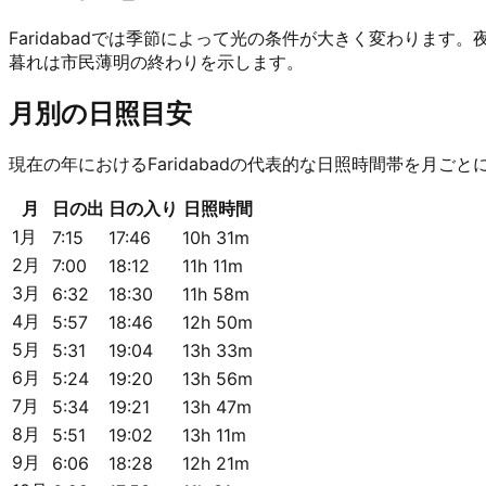
Faridabadでは季節によって光の条件が大きく変わり
暮れは市民薄明の終わりを示します。
月別の日照目安
現在の年におけるFaridabadの代表的な日照時間帯を月ご
月
日の出
日の入り
日照時間
1月
7:15
17:46
10h 31m
2月
7:00
18:12
11h 11m
3月
6:32
18:30
11h 58m
4月
5:57
18:46
12h 50m
5月
5:31
19:04
13h 33m
6月
5:24
19:20
13h 56m
7月
5:34
19:21
13h 47m
8月
5:51
19:02
13h 11m
9月
6:06
18:28
12h 21m