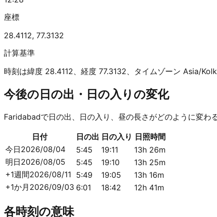
座標
28.4112
,
77.3132
計算基準
時刻は緯度 28.4112、経度 77.3132、タイムゾーン Asia/
今後の日の出・日の入りの変化
Faridabadで日の出、日の入り、昼の長さがどのように変
日付
日の出
日の入り
日照時間
今日
2026/08/04
5:45
19:11
13h 26m
明日
2026/08/05
5:45
19:10
13h 25m
+1週間
2026/08/11
5:49
19:05
13h 16m
+1か月
2026/09/03
6:01
18:42
12h 41m
各時刻の意味