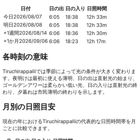
日付
日の出
日の入り
日照時間
今日
2026/08/07
6:05
18:38
12h 33m
明日
2026/08/08
6:05
18:38
12h 33m
+1週間
2026/08/14
6:06
18:36
12h 30m
+1か月
2026/09/06
6:06
18:23
12h 17m
各時刻の意味
Tiruchirappalliでは季節によって光の条件が大きく変わりま
す。夜明けは最初に使える薄明、日の出は直射光の始まり、
ゴールデンアワーは柔らかい低い光、日の入りは直射光の終
わり、夕暮れは市民薄明の終わりを示します。
月別の日照目安
現在の年におけるTiruchirappalliの代表的な日照時間帯を月
ごとに比較できます。