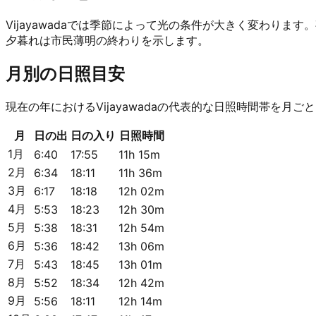
Vijayawadaでは季節によって光の条件が大きく変わり
夕暮れは市民薄明の終わりを示します。
月別の日照目安
現在の年におけるVijayawadaの代表的な日照時間帯を月ご
月
日の出
日の入り
日照時間
1月
6:40
17:55
11h 15m
2月
6:34
18:11
11h 36m
3月
6:17
18:18
12h 02m
4月
5:53
18:23
12h 30m
5月
5:38
18:31
12h 54m
6月
5:36
18:42
13h 06m
7月
5:43
18:45
13h 01m
8月
5:52
18:34
12h 42m
9月
5:56
18:11
12h 14m