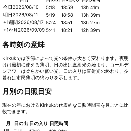
今日
2026/08/10
5:18
18:59
13h 41m
明日
2026/08/11
5:19
18:58
13h 39m
+1週間
2026/08/17
5:24
18:51
13h 27m
+1か月
2026/09/09
5:41
18:21
12h 39m
各時刻の意味
Kirkukでは季節によって光の条件が大きく変わります。夜明
けは最初に使える薄明、日の出は直射光の始まり、ゴールデ
ンアワーは柔らかい低い光、日の入りは直射光の終わり、夕
暮れは市民薄明の終わりを示します。
月別の日照目安
現在の年におけるKirkukの代表的な日照時間帯を月ごとに比
較できます。
月
日の出
日の入り
日照時間
1月