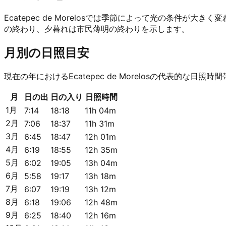
Ecatepec de Morelosでは季節によって光の条
の終わり、夕暮れは市民薄明の終わりを示します。
月別の日照目安
現在の年におけるEcatepec de Morelosの代表的な日
月
日の出
日の入り
日照時間
1月
7:14
18:18
11h 04m
2月
7:06
18:37
11h 31m
3月
6:45
18:47
12h 01m
4月
6:19
18:55
12h 35m
5月
6:02
19:05
13h 04m
6月
5:58
19:17
13h 18m
7月
6:07
19:19
13h 12m
8月
6:18
19:06
12h 48m
9月
6:25
18:40
12h 16m