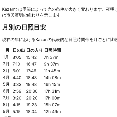
Kazanでは季節によって光の条件が大きく変わります。夜
は市民薄明の終わりを示します。
月別の日照目安
現在の年におけるKazanの代表的な日照時間帯を月ごとに比
月
日の出
日の入り
日照時間
1月
8:05
15:42
7h 37m
2月
7:10
16:47
9h 37m
3月
6:01
17:46
11h 45m
4月
4:40
18:48
14h 08m
5月
3:33
19:48
16h 15m
6月
2:59
20:30
17h 31m
7月
3:20
20:20
17h 00m
8月
4:15
19:23
15h 07m
9月
5:15
18:04
12h 49m