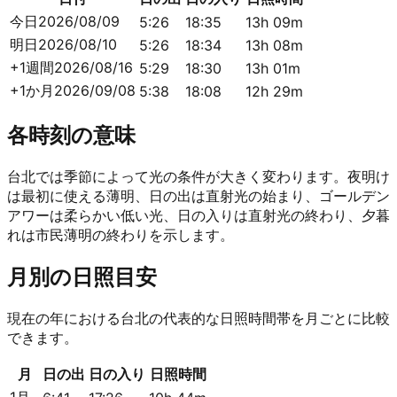
今日
2026/08/09
5:26
18:35
13h 09m
明日
2026/08/10
5:26
18:34
13h 08m
+1週間
2026/08/16
5:29
18:30
13h 01m
+1か月
2026/09/08
5:38
18:08
12h 29m
各時刻の意味
台北では季節によって光の条件が大きく変わります。夜明け
は最初に使える薄明、日の出は直射光の始まり、ゴールデン
アワーは柔らかい低い光、日の入りは直射光の終わり、夕暮
れは市民薄明の終わりを示します。
月別の日照目安
現在の年における台北の代表的な日照時間帯を月ごとに比較
できます。
月
日の出
日の入り
日照時間
1月