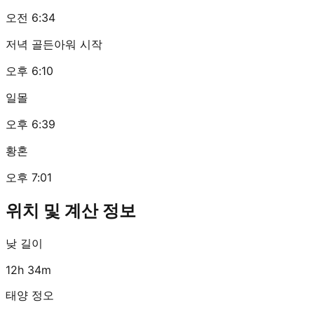
오전 6:34
저녁 골든아워 시작
오후 6:10
일몰
오후 6:39
황혼
오후 7:01
위치 및 계산 정보
낮 길이
12h 34m
태양 정오