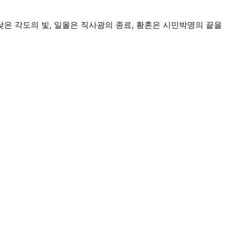
 낮은 각도의 빛, 일몰은 직사광의 종료, 황혼은 시민박명의 끝을